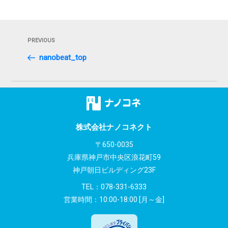
投
Previous
PREVIOUS
稿
Post
nanobeat_top
ナ
ビ
ゲ
ー
株式会社ナノコネクト
シ
〒650-0035
兵庫県神戸市中央区浪花町59
ョ
神戸朝日ビルディング23F
ン
TEL：
078-331-6333
営業時間：10:00-18:00 [月～金]