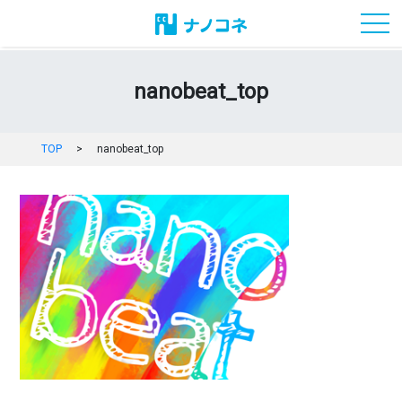
toggl
nanobeat_top
TOP
>
nanobeat_top