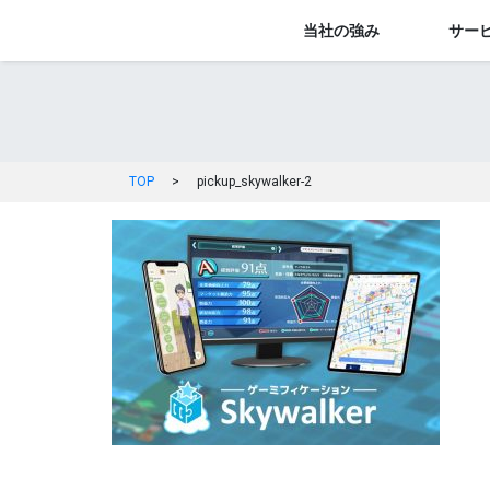
当社の強み
サー
TOP
>
pickup_skywalker-2