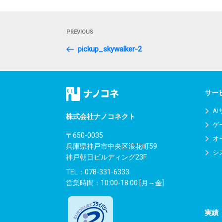
投
Previous
PREVIOUS
稿
Post
pickup_skywalker-2
ナ
ビ
ゲ
サー
ー
A
株式会社ナノコネクト
ゲ
シ
〒650-0035
オ
兵庫県神戸市中央区浪花町59
ョ
シ
神戸朝日ビルディング23F
ン
TEL：
078-331-6333
営業時間：10:00-18:00 [月～金]
実績