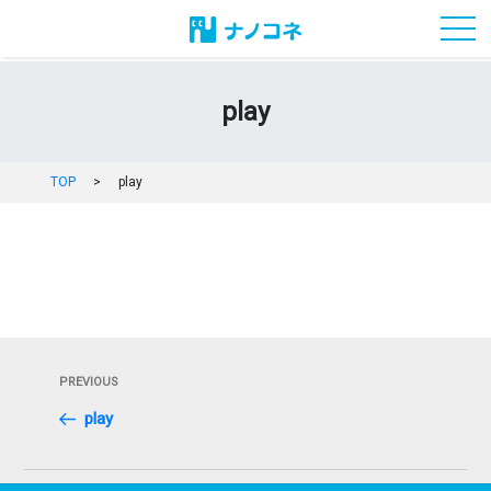
toggl
play
TOP
>
play
投
Previous
PREVIOUS
稿
Post
play
ナ
ビ