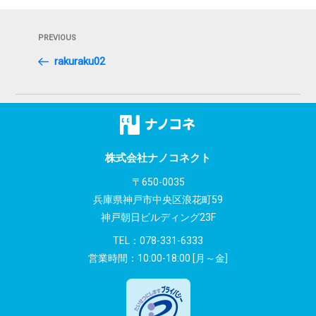
投
Previous
PREVIOUS
稿
Post
rakuraku02
ナ
ビ
ゲ
ー
株式会社ナノコネクト
シ
〒650-0035
兵庫県神戸市中央区浪花町59
ョ
神戸朝日ビルディング23F
ン
TEL：
078-331-6333
営業時間：10:00-18:00 [月～金]