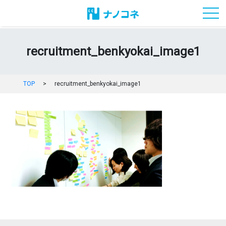
toggl
recruitment_benkyokai_image1
TOP
>
recruitment_benkyokai_image1