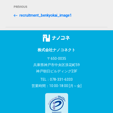
投
Previous
PREVIOUS
稿
Post
recruitment_benkyokai_image1
ナ
ビ
ゲ
ー
株式会社ナノコネクト
シ
〒650-0035
兵庫県神戸市中央区浪花町59
ョ
神戸朝日ビルディング23F
ン
TEL：
078-331-6333
営業時間：10:00-18:00 [月～金]