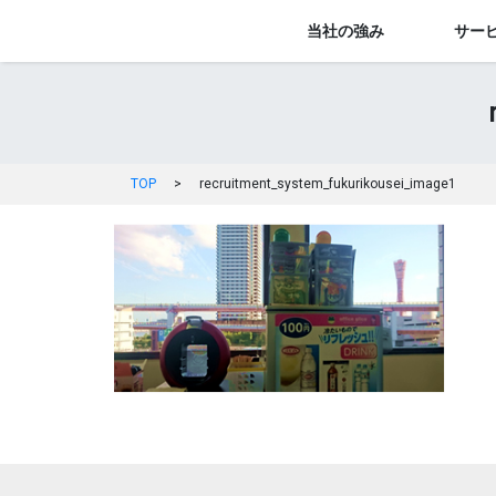
当社の強み
サー
TOP
>
recruitment_system_fukurikousei_image1
投