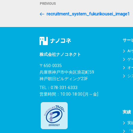
Previous
PREVIOUS
稿
Post
recruitment_system_fukurikousei_image1
ナ
ビ
ゲ
サー
ー
A
株式会社ナノコネクト
ゲ
シ
〒650-0035
オ
兵庫県神戸市中央区浪花町59
ョ
シ
神戸朝日ビルディング23F
ン
TEL：
078-331-6333
営業時間：10:00-18:00 [月～金]
実績
実
「