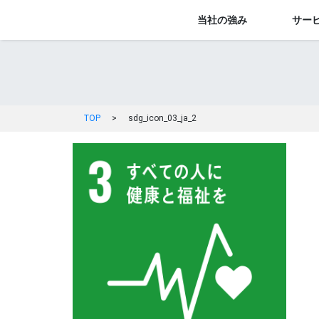
当社の強み
サー
TOP
>
sdg_icon_03_ja_2