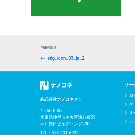
投
Previous
PREVIOUS
稿
Post
sdg_icon_03_ja_2
ナ
ビ
ゲ
サー
ー
A
株式会社ナノコネクト
ゲ
シ
〒650-0035
オ
兵庫県神戸市中央区浪花町59
ョ
シ
神戸朝日ビルディング23F
ン
TEL：
078-331-6333