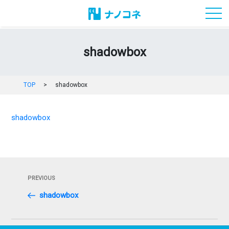
toggl
shadowbox
TOP
>
shadowbox
shadowbox
投
Previous
PREVIOUS
稿
Post
shadowbox
ナ
ビ