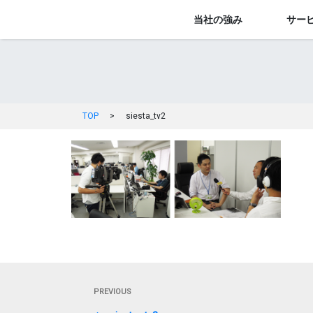
当社の強み
サー
TOP
>
siesta_tv2
投
Previous
PREVIOUS
稿