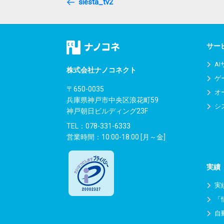
Post
siesta_tv2
ナ
ビ
ゲ
サー
ー
A
株式会社ナノコネクト
ゲ
シ
〒650-0035
オ
兵庫県神戸市中央区浪花町59
ョ
シ
神戸朝日ビルディング23F
ン
TEL：
078-331-6333
営業時間：10:00-18:00 [月～金]
実績
実
「
自