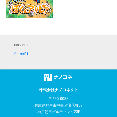
投
Previous
PREVIOUS
稿
Post
ss01
ナ
ビ
ゲ
ー
株式会社ナノコネクト
シ
〒650-0035
兵庫県神戸市中央区浪花町59
ョ
神戸朝日ビルディング23F