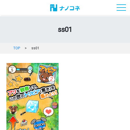
toggl
ss01
TOP
>
ss01