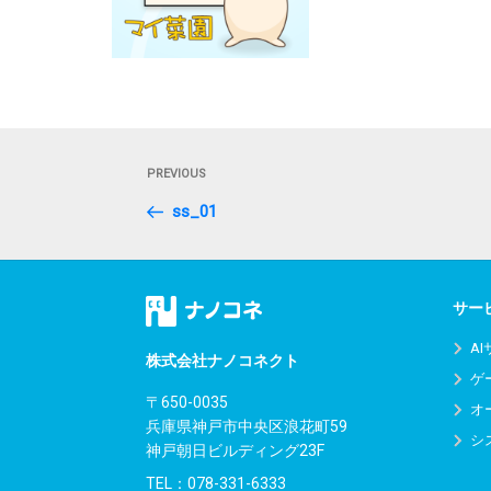
投
Previous
PREVIOUS
稿
Post
ss_01
ナ
ビ
ゲ
サー
ー
A
株式会社ナノコネクト
ゲ
シ
〒650-0035
オ
兵庫県神戸市中央区浪花町59
ョ
シ
神戸朝日ビルディング23F
ン
TEL：
078-331-6333