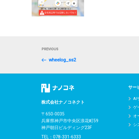
投
Previous
PREVIOUS
稿
Post
wheelog_ss2
ナ
ビ
ゲ
サー
ー
A
株式会社ナノコネクト
ゲ
シ
〒650-0035
オ
兵庫県神戸市中央区浪花町59
ョ
シ
神戸朝日ビルディング23F
ン
TEL：
078-331-6333