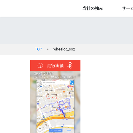
当社の強み
サー
TOP
>
wheelog_ss2