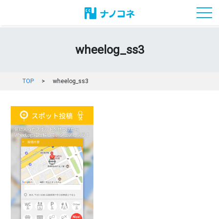
toggl
wheelog_ss3
TOP
>
wheelog_ss3