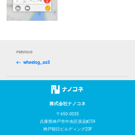
投
Previous
PREVIOUS
稿
Post
wheelog_ss3
ナ
ビ
ゲ
ー
株式会社ナノコネ
シ
〒650-0035
兵庫県神戸市中央区浪花町59
ョ
神戸朝日ビルディング23F