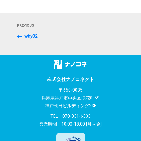
投
Previous
PREVIOUS
稿
Post
why02
ナ
ビ
ゲ
ー
株式会社ナノコネクト
シ
〒650-0035
兵庫県神戸市中央区浪花町59
ョ
神戸朝日ビルディング23F
ン
TEL：
078-331-6333
営業時間：10:00-18:00 [月～金]