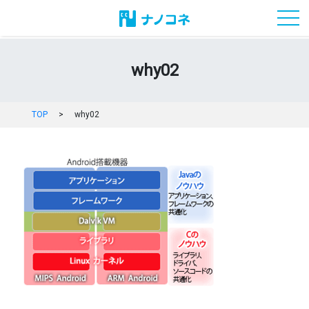
toggl
why02
TOP
>
why02