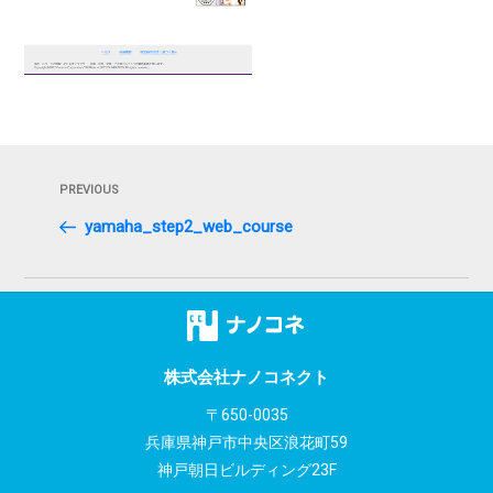
投
Previous
PREVIOUS
稿
Post
yamaha_step2_web_course
ナ
ビ
ゲ
ー
株式会社ナノコネクト
シ
〒650-0035
兵庫県神戸市中央区浪花町59
ョ
神戸朝日ビルディング23F